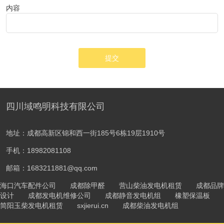
内容
提交
四川域鸣明科技有限公司
地址：成都高新区锦和西一街185号6栋19层1910号
手机：18982081108
邮箱：1683211881@qq.com
海口汽车配件公司
成都除甲醛
营山柴油发电机租赁
成都品牌
设计
成都发电机维修公司
成都静音发电机组
橡塑保温板
简阳玉柴发电机租赁
sxjierui.cn
成都柴油发电机组