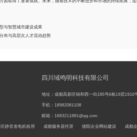
方面取得了显著成就。未来，随着技术的不断进步和市场的持续拓展，这
型与智慧城市建设成果
分布与高层次人才流动趋势
四川域鸣明科技有限公司
地址：成都高新区锦和西一街185号6栋19层1910
手机：18982081108
邮箱：1683211881@qq.com
牛区静音发电机租用
成都服务器托管
德阳企业网站建设
成都