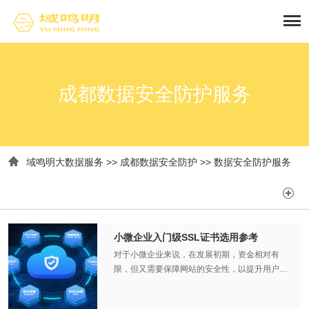
成都数据安全防护服务

域鸣明大数据服务
>>
成都数据安全防护
>>
数据安全防护服务

小微企业入门级SSL证书选用参考
对于小微企业来说，在发展初期，资金相对有
限，但又需要保障网站的安全性，以提升用户信
任度和保护用户数据。选择一款合适的入门级
SSL证书就显得尤为重要。下面就为小微企业提